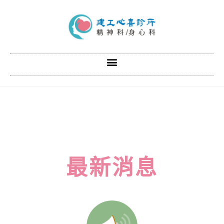
最
新
消
息