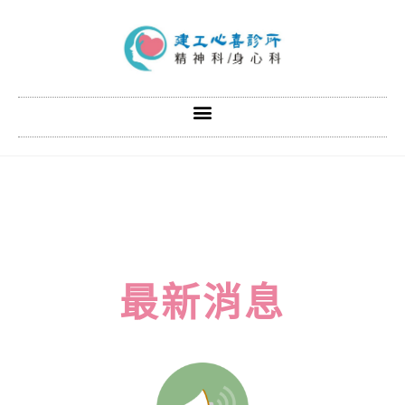
最
新
消
息